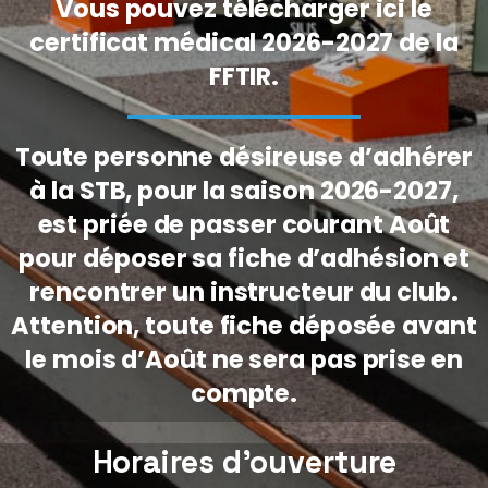
Vous pouvez télécharger ici le
certificat médical 2026-2027 de la
FFTIR.
Toute personne désireuse d’adhérer
à la STB, pour la saison 2026-2027,
est priée de passer courant Août
pour déposer sa fiche d’adhésion et
rencontrer un instructeur du club.
Attention, toute fiche déposée avant
le mois d’Août ne sera pas prise en
compte.
Horaires d’ouverture