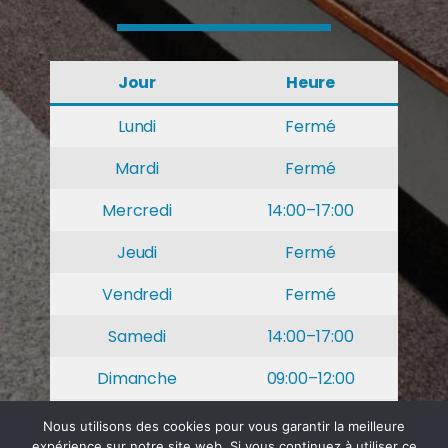
Jour
Heure
Lundi
Fermé
Mardi
Fermé
Mercredi
14:00–17:00
Jeudi
Fermé
Vendredi
Fermé
Samedi
14:00–17:00
Dimanche
09:00–12:00
Nous utilisons des cookies pour vous garantir la meilleure
© Société
CGU
CGV
expérience sur notre site web. Si vous continuez à utiliser ce