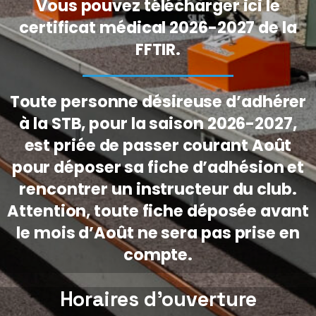
Vous pouvez télécharger ici le
certificat médical 2026-2027 de la
FFTIR.
Toute personne désireuse d’adhérer
à la STB, pour la saison 2026-2027,
est priée de passer courant Août
pour déposer sa fiche d’adhésion et
rencontrer un instructeur du club.
Attention, toute fiche déposée avant
le mois d’Août ne sera pas prise en
compte.
Horaires d’ouverture