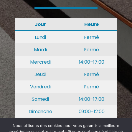
Jour
Heure
Lundi
Fermé
Mardi
Fermé
Mercredi
14:00–17:00
Jeudi
Fermé
Vendredi
Fermé
Samedi
14:00–17:00
Dimanche
09:00–12:00
Nous utilisons des cookies pour vous garantir la meilleure
© Société
CGU
CGV
expérience sur notre site web. Si vous continuez à utiliser ce